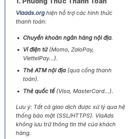
1. Phương Thức Thanh Toán
Viaads.org
hiện hỗ trợ các hình thức
thanh toán:
Chuyển khoản ngân hàng nội địa
.
Ví điện tử
(Momo, ZaloPay,
ViettelPay…).
Thẻ ATM nội địa
(qua cổng thanh
toán).
Thẻ quốc tế
(Visa, MasterCard…).
Lưu ý:
Tất cả giao dịch được xử lý qua hệ
thống bảo mật (SSL/HTTPS). ViaAds
không lưu trữ thông tin thẻ của khách
hàng.