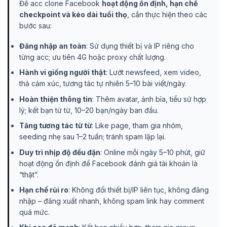
Để acc clone Facebook
hoạt động ổn định, hạn chế
checkpoint và kéo dài tuổi thọ
, cần thực hiện theo các
bước sau:
Đăng nhập an toàn
: Sử dụng thiết bị và IP riêng cho
từng acc; ưu tiên 4G hoặc proxy chất lượng.
Hành vi giống người thật
: Lướt newsfeed, xem video,
thả cảm xúc, tương tác tự nhiên 5–10 bài viết/ngày.
Hoàn thiện thông tin
: Thêm avatar, ảnh bìa, tiểu sử hợp
lý; kết bạn từ từ, 10–20 bạn/ngày ban đầu.
Tăng tương tác từ từ
: Like page, tham gia nhóm,
seeding nhẹ sau 1–2 tuần; tránh spam lặp lại.
Duy trì nhịp độ đều đặn
: Online mỗi ngày 5–10 phút, giữ
hoạt động ổn định để Facebook đánh giá tài khoản là
“thật”.
Hạn chế rủi ro
: Không đổi thiết bị/IP liên tục, không đăng
nhập – đăng xuất nhanh, không spam link hay comment
quá mức.