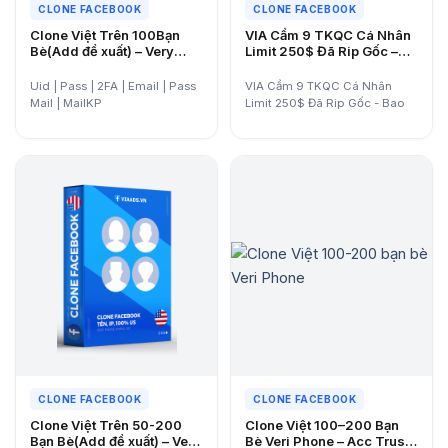
CLONE FACEBOOK
CLONE FACEBOOK
Clone Việt Trên 100Bạn
VIA Cầm 9 TKQC Cá Nhân
Bè(Add đề xuất) – Very
Limit 250$ Đã Rip Gốc –
Hotmail – Hàng nuôi IOS
Bao Chage Tiền Tệ + Múi
trên 2 tháng- tương tác cực
Giờ – Quốc gia Lách thuế
Uid | Pass | 2FA | Email | Pass
VIA Cầm 9 TKQC Cá Nhân
trâu- Tỉ lệ cpmail cao
Philiphins
Mail | MailKP
Limit 250$ Đã Rip Gốc - Bao
Chage…
CLONE FACEBOOK
CLONE FACEBOOK
Clone Việt Trên 50-200
Clone Việt 100–200 Bạn
Bạn Bè(Add đề xuất) – Very
Bè Veri Phone – Acc Trust,