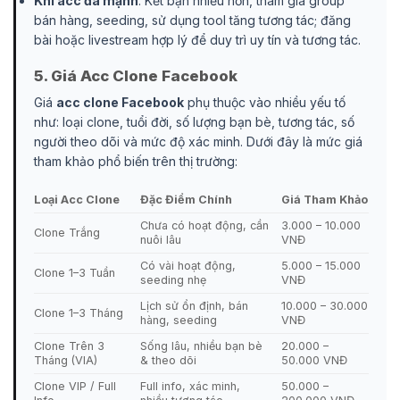
Khi acc đã mạnh
: Kết bạn nhiều hơn, tham gia group
bán hàng, seeding, sử dụng tool tăng tương tác; đăng
bài hoặc livestream hợp lý để duy trì uy tín và tương tác.
5. Giá Acc Clone Facebook
Giá
acc clone Facebook
phụ thuộc vào nhiều yếu tố
như: loại clone, tuổi đời, số lượng bạn bè, tương tác, số
người theo dõi và mức độ xác minh. Dưới đây là mức giá
tham khảo phổ biến trên thị trường:
Loại Acc Clone
Đặc Điểm Chính
Giá Tham Khảo
Chưa có hoạt động, cần
3.000 – 10.000
Clone Trắng
nuôi lâu
VNĐ
Có vài hoạt động,
5.000 – 15.000
Clone 1–3 Tuần
seeding nhẹ
VNĐ
Lịch sử ổn định, bán
10.000 – 30.000
Clone 1–3 Tháng
hàng, seeding
VNĐ
Clone Trên 3
Sống lâu, nhiều bạn bè
20.000 –
Tháng (VIA)
& theo dõi
50.000 VNĐ
Clone VIP / Full
Full info, xác minh,
50.000 –