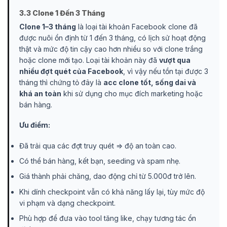
3.3 Clone 1 Đến 3 Tháng
Clone 1–3 tháng
là loại tài khoản Facebook clone đã
được nuôi ổn định từ 1 đến 3 tháng, có lịch sử hoạt động
thật và mức độ tin cậy cao hơn nhiều so với clone trắng
hoặc clone mới tạo. Loại tài khoản này đã
vượt qua
nhiều đợt quét của Facebook
, vì vậy nếu tồn tại được 3
tháng thì chứng tỏ đây là
acc clone tốt, sống dai và
khá an toàn
khi sử dụng cho mục đích marketing hoặc
bán hàng.
Ưu điểm:
Đã trải qua các đợt truy quét ⇒ độ an toàn cao.
Có thể bán hàng, kết bạn, seeding và spam nhẹ.
Giá thành phải chăng, dao động chỉ từ 5.000đ trở lên.
Khi dính checkpoint vẫn có khả năng lấy lại, tùy mức độ
vi phạm và dạng checkpoint.
Phù hợp để đưa vào tool tăng like, chạy tương tác ổn