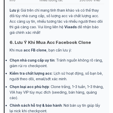
Info
nhiều tương tác
200.000 VNĐ
Lưu ý:
Giá trên chỉ mang tính tham khảo và có thể thay
đổi tùy nhà cung cấp, số lượng acc và chất lượng acc.
Acc càng uy tín, nhiều tương tác và nhiều người theo dõi
thì giá càng cao. Vui lòng liên hệ
Viaads
để nhận báo
giá chính xác nhất!
6. Lưu Ý Khi Mua Acc Facebook Clone
Khi mua
acc FB clone
, bạn cần lưu ý:
Chọn nhà cung cấp uy tín
: Tránh nguồn không rõ ràng,
giảm rủi ro checkpoint.
Kiểm tra chất lượng acc
: Lịch sử hoạt động, số bạn bè,
người theo dõi, email/sđt xác minh.
Chọn loại acc phù hợp
: Clone trắng, 1–3 tuần, 1–3 tháng,
VIA hay VIP tùy mục đích (seeding, bán hàng, quảng
cáo).
Chính sách hỗ trợ & bảo hành
: Nơi bán uy tín giúp lấy
lại nick khi checkpoint.