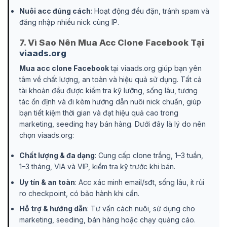
Nuôi acc đúng cách
: Hoạt động đều đặn, tránh spam và
đăng nhập nhiều nick cùng IP.
7. Vì Sao Nên Mua Acc Clone Facebook Tại
viaads.org
Mua acc clone Facebook
tại viaads.org giúp bạn yên
tâm về chất lượng, an toàn và hiệu quả sử dụng. Tất cả
tài khoản đều được kiểm tra kỹ lưỡng, sống lâu, tương
tác ổn định và đi kèm hướng dẫn nuôi nick chuẩn, giúp
bạn tiết kiệm thời gian và đạt hiệu quả cao trong
marketing, seeding hay bán hàng. Dưới đây là lý do nên
chọn viaads.org:
Chất lượng & đa dạng
: Cung cấp clone trắng, 1–3 tuần,
1–3 tháng, VIA và VIP, kiểm tra kỹ trước khi bán.
Uy tín & an toàn
: Acc xác minh email/sđt, sống lâu, ít rủi
ro checkpoint, có bảo hành khi cần.
Hỗ trợ & hướng dẫn
: Tư vấn cách nuôi, sử dụng cho
marketing, seeding, bán hàng hoặc chạy quảng cáo.