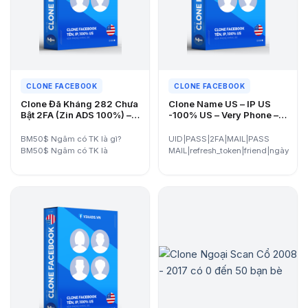
CLONE FACEBOOK
CLONE FACEBOOK
Clone Đã Kháng 282 Chưa
Clone Name US – IP US
Bật 2FA (Zin ADS 100%) –
-100% US – Very Phone –
Giá Tốt, Dễ Nuôi, Dùng Lâu
Đã kháng 282 (Zin ADS
Dài
100% – Đổi All Tiền)
BM50$ Ngâm có TK là gì?
UID|PASS|2FA|MAIL|PASS
BM50$ Ngâm có TK là
MAIL|refresh_token|friend|ngày
Business Manager Facebook…
tạo