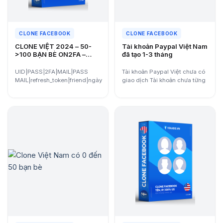
CLONE FACEBOOK
CLONE FACEBOOK
CLONE VIỆT 2024 – 50-
Tài khoản Paypal Việt Nam
>100 BẠN BÈ ON2FA –
đã tạo 1-3 tháng
random qua 282
UID|PASS|2FA|MAIL|PASS
Tài khoản Paypal Việt chưa có
MAIL|refresh_token|friend|ngày
giao dịch Tài khoản chưa từng
tạo
bị limit…