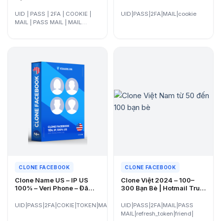
Hotmail – Tương tác cực
Giá Rẻ, Hỗ Trợ 24/7 |
trâu- Tỉ lệ cpmail cao
Viaads.org
UID | PASS | 2FA | COOKIE |
UID|PASS|2FA|MAIL|cookie
MAIL | PASS MAIL | MAIL…
CLONE FACEBOOK
CLONE FACEBOOK
Clone Name US – IP US
Clone Việt 2024 – 100–
100% – Veri Phone – Đã
300 Bạn Bè | Hotmail Trust
Kháng 282 (Zin Ads, Đổi
– Bật 2FA – Đã Qua 282
All Tiền) | Viaads.org
UID|PASS|2FA|COKIE|TOKEN|MAIL
UID|PASS|2FA|MAIL|PASS
MAIL|refresh_token|friend|