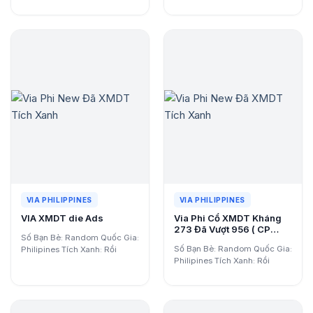
Email: Có…
Có Email: Có…
VIA PHILIPPINES
VIA PHILIPPINES
VIA XMDT die Ads
Via Phi Cổ XMDT Kháng
273 Đã Vượt 956 ( CP
Số Bạn Bè: Random Quốc Gia:
Email )
Số Bạn Bè: Random Quốc Gia:
Philipines Tích Xanh: Rồi
Philipines Tích Xanh: Rồi
Backup: Có 2FA Key:…
Backup: Có 2FA Key:…