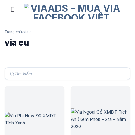
Skip
to
content
Trang chủ
/
via eu
via eu