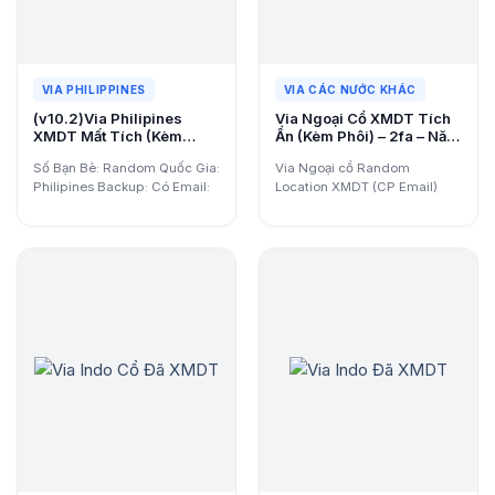
VIA PHILIPPINES
VIA CÁC NƯỚC KHÁC
(v10.2)Via Philipines
Via Ngoại Cổ XMDT Tích
XMDT Mất Tích (Kèm
Ẩn (Kèm Phôi) – 2fa – Năm
Phôi) No2FA
2020
Số Bạn Bè: Random Quốc Gia:
Via Ngoại cổ Random
Philipines Backup: Có Email:
Location XMDT (CP Email)
Có
được Viaads.org bán với giá
cực…