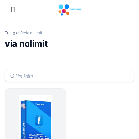
Skip
to
content
Trang chủ
/
via nolimit
via nolimit