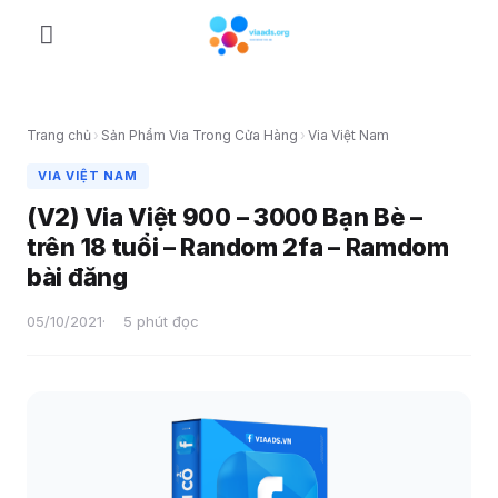
Skip
to
content
Trang chủ
›
Sản Phẩm Via Trong Cửa Hàng
›
Via Việt Nam
VIA VIỆT NAM
(V2) Via Việt 900 – 3000 Bạn Bè –
trên 18 tuổi – Random 2fa – Ramdom
bài đăng
05/10/2021
5 phút đọc