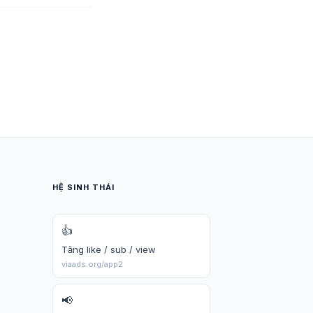
HỆ SINH THÁI
👍
Tăng like / sub / view
viaads.org/app2
📢