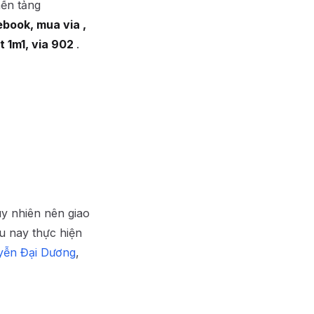
nền tảng
ebook, mua via ,
it 1m1, via 902
.
uy nhiên nên giao
ều nay thực hiện
ễn Đại Dương
,