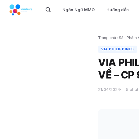
Skip
Ngôn Ngữ MMO
Hướng dẫn
to
content
Trang chủ
›
Sản Phẩm 
VIA PHILIPPINES
VIA PHI
VỀ – CP
21/04/2024
5 phút