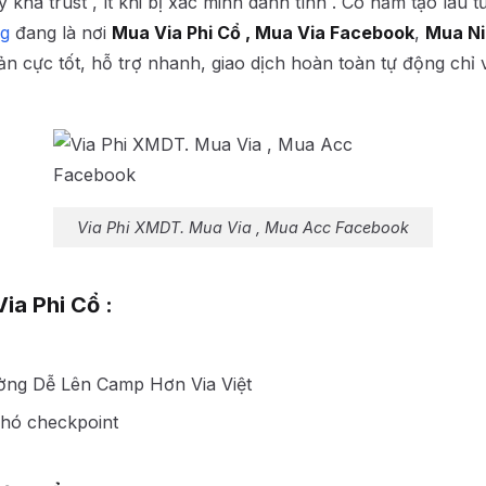
y khá trust , ít khi bị xác minh danh tính . Có năm tạo lâu 
rg
đang là nơi
Mua Via Phi Cổ , Mua Via Facebook
,
Mua Ni
n cực tốt, hỗ trợ nhanh, giao dịch hoàn toàn tự động chỉ v
Via Phi XMDT. Mua Via , Mua Acc Facebook
ia Phi Cổ :
ờng Dễ Lên Camp Hơn Via Việt
khó checkpoint