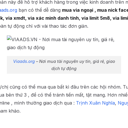
hoản này để hỗ trợ khách hàng trong việc kinh doanh trên 
aads.org
bạn có thể dễ dàng
mua via ngoại
, mua nick fac
 via xmdt, via xác minh danh tính, via limit 5m8, via lim
àn tự động chỉ với vài thao tác đơn giản.
Viaads.org
– Nơi mua tài nguyên uy tín, giá rẻ, giao
dịch tự động
/chị cũng có thể mua qua bất kì đâu trên các hội nhóm. T
ua bên thứ 3 , để có thể tránh tiền mất, tật mang. Hơn nhi
nline , mình thường giao dịch qua :
Trịnh Xuân Nghĩa
,
Nguy
ham khảo.