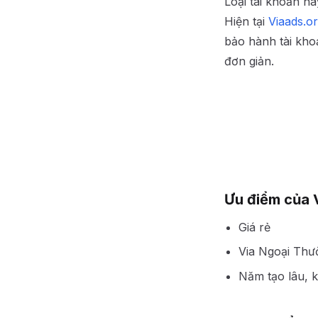
Loại tài khoản nà
Hiện tại
Viaads.o
bảo hành tài khoả
đơn giản.
Ưu điểm của V
Giá rẻ
Via Ngoại Thư
Năm tạo lâu, 