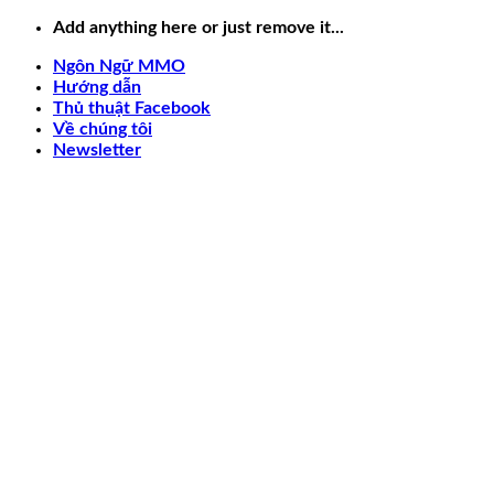
Skip
Add anything here or just remove it...
to
Ngôn Ngữ MMO
content
Hướng dẫn
Thủ thuật Facebook
Về chúng tôi
Newsletter