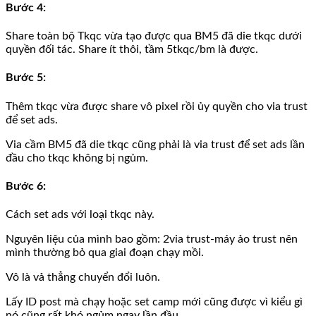
Bước 4
:
Share toàn bộ Tkqc vừa tạo được qua BM5 đã die tkqc dưới
quyền đối tác. Share ít thôi, tầm 5tkqc/bm là được.
Bước 5
:
Thêm tkqc vừa được share vô pixel rồi ủy quyền cho via trust
để set ads.
Via cầm BM5 đã die tkqc cũng phải là via trust để set ads lần
đầu cho tkqc không bị ngủm.
Bước 6
:
Cách set ads với loại tkqc này.
Nguyên liệu của mình bao gồm: 2via trust-máy ảo trust nên
mình thường bỏ qua giai đoạn chạy mồi.
Vô là vả thẳng chuyển đổi luôn.
Lấy ID post mà chạy hoặc set camp mới cũng được vì kiểu gì
nó cũng rất khó ngủm ngay lần đầu.