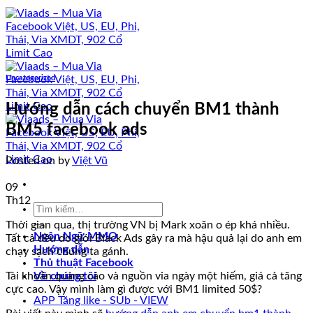
Uncategorized
Hướng dẫn cách chuyển BM1 thành
BM5 facebook ads
Posted on
by
Việt Vũ
09
Th12
Tìm
kiếm:
Thời gian qua, thị trường VN bị Mark xoăn o ép khá nhiều.
Ngôn Ngữ MMO
Tất cả đều do giới Black Ads gây ra mà hậu quả lại do anh em
Hướng dẫn
chạy sạch chúng ta gánh.
Thủ thuật Facebook
Tài khoản quảng cáo và nguồn via ngày một hiếm, giá cả tăng
Về chúng tôi
cực cao. Vậy mình làm gì được với BM1 limited 50$?
APP Tăng like - SUb - VIEW