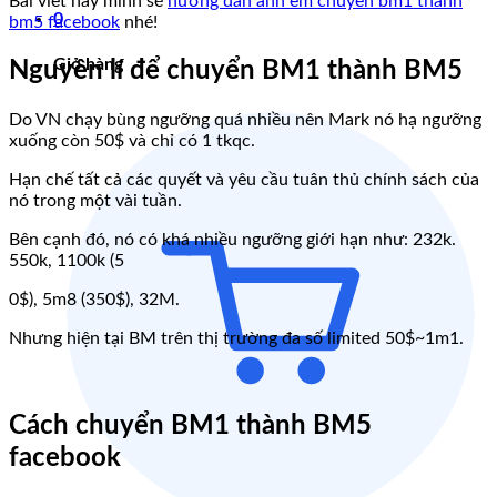
Bài viết này mình sẽ
hướng dẫn anh em chuyển bm1 thành
0
bm5 facebook
nhé!
Giỏ hàng
Nguyên lí để chuyển BM1 thành BM5
Do VN chạy bùng ngưỡng quá nhiều nên Mark nó hạ ngưỡng
xuống còn 50$ và chỉ có 1 tkqc.
Hạn chế tất cả các quyết và yêu cầu tuân thủ chính sách của
nó trong một vài tuần.
Bên cạnh đó, nó có khá nhiều ngưỡng giới hạn như: 232k.
550k, 1100k (5
0$), 5m8 (350$), 32M.
Nhưng hiện tại BM trên thị trường đa số limited 50$~1m1.
Cách chuyển BM1 thành BM5
facebook