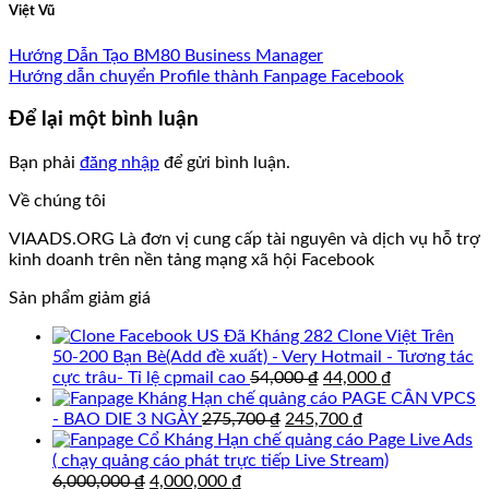
Việt Vũ
Hướng Dẫn Tạo BM80 Business Manager
Hướng dẫn chuyển Profile thành Fanpage Facebook
Để lại một bình luận
Bạn phải
đăng nhập
để gửi bình luận.
Về chúng tôi
VIAADS.ORG Là đơn vị cung cấp tài nguyên và dịch vụ hỗ trợ
kinh doanh trên nền tảng mạng xã hội Facebook
Sản phẩm giảm giá
Clone Việt Trên
50-200 Bạn Bè(Add đề xuất) - Very Hotmail - Tương tác
Giá
Giá
cực trâu- Tỉ lệ cpmail cao
54,000
₫
44,000
₫
gốc
hiện
PAGE CÂN VPCS
Giá
là:
Giá
tại
- BAO DIE 3 NGÀY
275,700
₫
245,700
₫
gốc
54,000 ₫.
hiện
là:
Page Live Ads
là:
tại
44,000 ₫.
( chạy quảng cáo phát trực tiếp Live Stream)
Giá
Giá
275,700 ₫.
là:
6,000,000
₫
4,000,000
₫