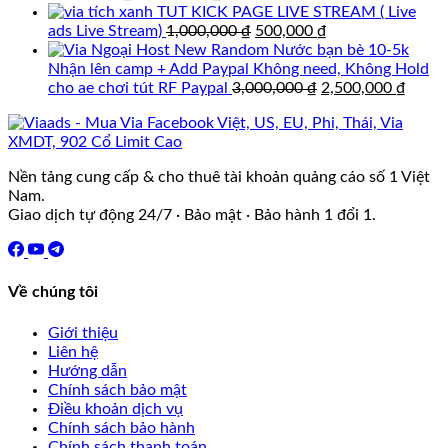
gốc
hiện
245,700 ₫.
TUT KICK PAGE LIVE STREAM ( Live
là:
tại
Giá
Giá
ads Live Stream)
1,000,000
₫
500,000
₫
6,000,000 ₫.
là:
gốc
hiện
4,000,000 ₫.
là:
tại
Nhận lên camp + Add Paypal Không need, Không Hold
1,000,000 ₫.
Giá
là:
Giá
cho ae chơi tút RF Paypal
3,000,000
₫
2,500,000
₫
gốc
500,000 ₫.
hiện
là:
tại
3,000,000 ₫.
là:
2,500
Nền tảng cung cấp & cho thuê tài khoản quảng cáo số 1 Việt
Nam.
Giao dịch tự động 24/7 · Bảo mật · Bảo hành 1 đổi 1.
Về chúng tôi
Giới thiệu
Liên hệ
Hướng dẫn
Chính sách bảo mật
Điều khoản dịch vụ
Chính sách bảo hành
Chính sách thanh toán