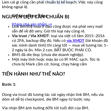
Làm cái gì cũng cần phải chuẩn bị kế hoạch. Việc này cũng
không ngoại lệ.
Giỏ hàng đang trống
NGUYÊN LIỆU CẦN CHUẨN BỊ
Khám phá sản phẩm →
Link Bm50$ mua ở đâu cũng được mà phải very mail
sẵn để về đỡ very. Giờ thì loại này cũng rẻ.
Via trust / Via XMDT
: loại via việt cổ tầm 2015–2016
có 2FA, backup đầy đủ. Nếu có
via XMDT
(tài khoản đã
xác minh danh tính) thì càng tốt — mua về tương tác 1–
2 ngày là ổn. Min 2 con. BẮT BUỘC PHẢI CÓ.
BM5 đã die tkqc (chưa die doanh nghiệp).
Một máy tính hoặc máy ảo có IP, MAC sạch. Tức là
chưa bị Mark cắm cờ, bùng, chạy hàng cấm
TIẾN HÀNH NHƯ THẾ NÀO?
Bước 1
:
Dùng via trust đã tương tác vài ngày nhận link BM, nếu via
dỏm sẽ dễ bị checkpoint, die BM ngay từ bước này.
Via nhận BM ảnh hưởng 60% tới tuổi đời của BM.