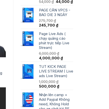
Giá
Giá
54,000
₫
44,000
₫
gốc
hiện
PAGE CÂN VPCS -
là:
tại
BAO DIE 3 NGÀY
54,000 ₫.
là:
44,000 ₫.
275,700
₫
Giá
Giá
245,700
₫
gốc
hiện
Page Live Ads (
là:
tại
chạy quảng cáo
275,700 ₫.
là:
phát trực tiếp Live
245,700 ₫.
Stream)
6,000,000
₫
Giá
Giá
4,000,000
₫
gốc
hiện
TUT KICK PAGE
là:
tại
LIVE STREAM ( Live
6,000,000 ₫.
là:
ng
ads Live Stream)
4,000,000 ₫.
1,000,000
₫
Giá
Giá
500,000
₫
gốc
hiện
Nhận lên camp +
là:
tại
Add Paypal Không
1,000,000 ₫.
là:
need, Không Hold
500,000 ₫.
cho ae chơi tút RF