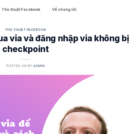
Thủ thuật Facebook
Về chúng tôi
THỦ THUẬT FACEBOOK
 via và đăng nhập via không bị
checkpoint
POSTED ON
BY
ADMIN