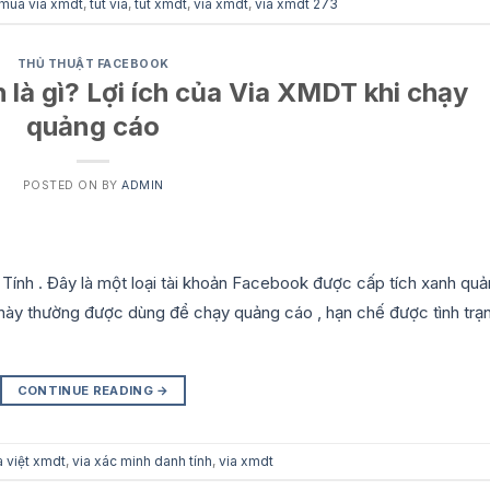
mua via xmdt
,
tut via
,
tut xmdt
,
via xmdt
,
via xmdt 273
THỦ THUẬT FACEBOOK
 là gì? Lợi ích của Via XMDT khi chạy
quảng cáo
POSTED ON
BY
ADMIN
Tính . Đây là một loại tài khoản Facebook được cấp tích xanh qu
 này thường được dùng để chạy quảng cáo , hạn chế được tình trạ
CONTINUE READING
→
a việt xmdt
,
via xác minh danh tính
,
via xmdt