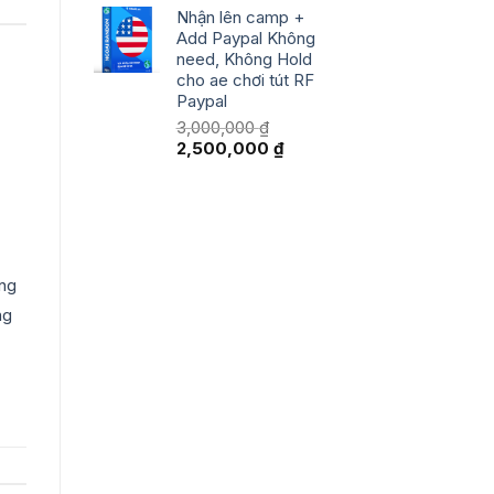
Nhận lên camp +
là:
tại
Add Paypal Không
1,000,000 ₫.
là:
need, Không Hold
500,000 ₫.
cho ae chơi tút RF
Paypal
3,000,000
₫
Giá
Giá
2,500,000
₫
gốc
hiện
là:
tại
3,000,000 ₫.
là:
2,500,000 ₫.
ảng
ng