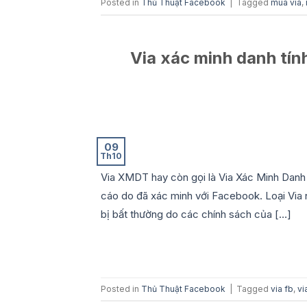
Posted in
Thủ Thuật Facebook
|
Tagged
mua via
,
Via xác minh danh tính
09
Th10
Via XMDT hay còn gọi là Via Xác Minh Danh 
cáo do đã xác minh với Facebook. Loại Via
bị bất thường do các chính sách của […]
Posted in
Thủ Thuật Facebook
|
Tagged
via fb
,
vi