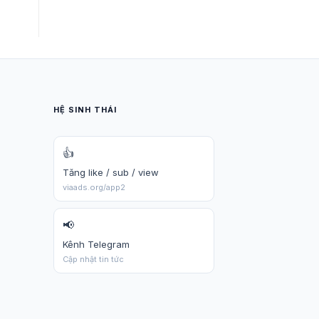
HỆ SINH THÁI
👍
Tăng like / sub / view
viaads.org/app2
📢
Kênh Telegram
Cập nhật tin tức