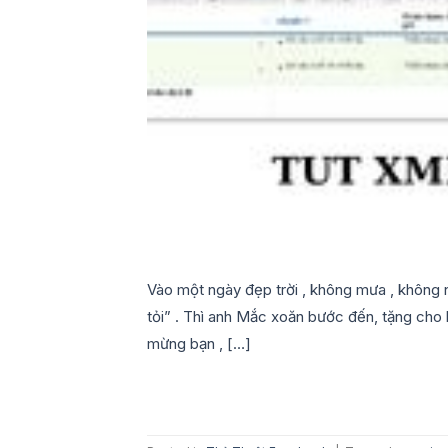
Vào một ngày đẹp trời , không mưa , không 
tỏi” . Thì anh Mắc xoăn bước đến, tặng cho b
mừng bạn , […]