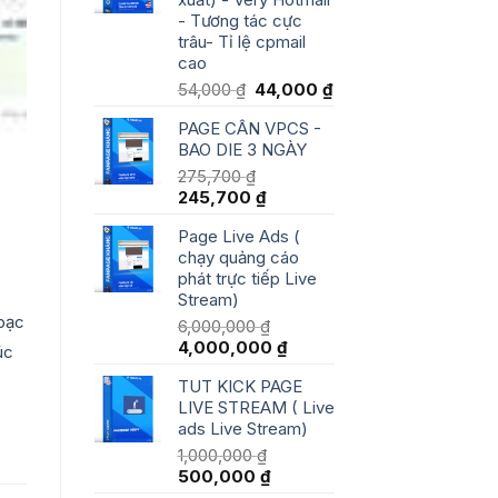
- Tương tác cực
trâu- Tỉ lệ cpmail
cao
Giá
Giá
54,000
₫
44,000
₫
gốc
hiện
PAGE CÂN VPCS -
là:
tại
BAO DIE 3 NGÀY
54,000 ₫.
là:
44,000 ₫.
275,700
₫
Giá
Giá
245,700
₫
gốc
hiện
Page Live Ads (
là:
tại
chạy quảng cáo
275,700 ₫.
là:
phát trực tiếp Live
245,700 ₫.
Stream)
 bạc
6,000,000
₫
Giá
Giá
4,000,000
₫
úc
gốc
hiện
TUT KICK PAGE
là:
tại
LIVE STREAM ( Live
6,000,000 ₫.
là:
ads Live Stream)
4,000,000 ₫.
1,000,000
₫
Giá
Giá
500,000
₫
gốc
hiện