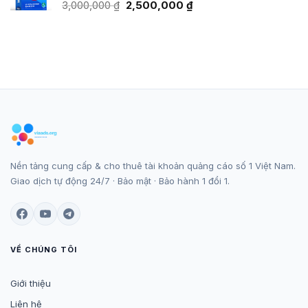
500,000 ₫.
Giá
Giá
3,000,000
₫
2,500,000
₫
gốc
hiện
là:
tại
3,000,000 ₫.
là:
2,500,000 ₫.
Nền tảng cung cấp & cho thuê tài khoản quảng cáo số 1 Việt Nam.
Giao dịch tự động 24/7 · Bảo mật · Bảo hành 1 đổi 1.
VỀ CHÚNG TÔI
Giới thiệu
Liên hệ