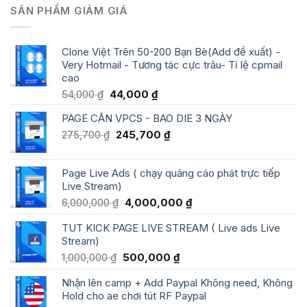
SẢN PHẨM GIẢM GIÁ
Clone Việt Trên 50-200 Bạn Bè(Add đề xuất) -
Very Hotmail - Tương tác cực trâu- Tỉ lệ cpmail
cao
Giá
Giá
54,000
₫
44,000
₫
gốc
hiện
PAGE CÂN VPCS - BAO DIE 3 NGÀY
là:
tại
54,000 ₫.
là:
Giá
Giá
275,700
₫
245,700
₫
44,000 ₫.
gốc
hiện
là:
tại
Page Live Ads ( chạy quảng cáo phát trực tiếp
275,700 ₫.
là:
Live Stream)
245,700 ₫.
Giá
Giá
6,000,000
₫
4,000,000
₫
gốc
hiện
TUT KICK PAGE LIVE STREAM ( Live ads Live
là:
tại
Stream)
6,000,000 ₫.
là:
4,000,000 ₫.
Giá
Giá
1,000,000
₫
500,000
₫
gốc
hiện
Nhận lên camp + Add Paypal Không need, Không
là:
tại
Hold cho ae chơi tút RF Paypal
1,000,000 ₫.
là: