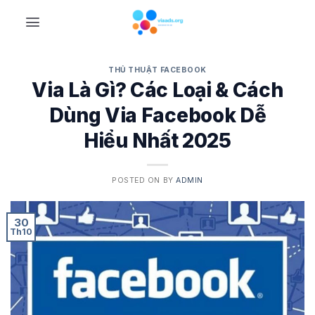
Skip
to
content
THỦ THUẬT FACEBOOK
Via Là Gì? Các Loại & Cách
Dùng Via Facebook Dễ
Hiểu Nhất 2025
POSTED ON
BY
ADMIN
30
Th10