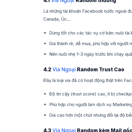
4.1
Via Ngoại
Random thường
Là những tài khoản Facebook nước ngoài đư
Canada, Úc…
Dùng tốt cho các tác vụ cơ bản: nuôi tài
Giá thành rẻ, dễ mua, phù hợp với người m
Nên nuôi nhẹ 1–3 ngày trước khi chạy qu
4.2
Via Ngoại
Random Trust Cao
Đây là loại via đã có hoạt động thật trên Fa
Độ tin cậy (trust score) cao, ít bị check
Phù hợp cho người làm dịch vụ Marketing
Giá cao hơn một chút nhưng đổi lại độ bền
4.3
Via Ngoại
Random kèm Mail gốc