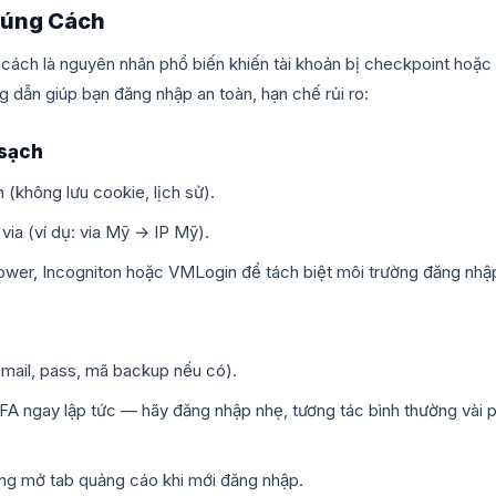
úng Cách
ách là nguyên nhân phổ biến khiến tài khoản bị checkpoint hoặc
g dẫn giúp bạn đăng nhập an toàn, hạn chế rủi ro:
 sạch
 (không lưu cookie, lịch sử).
via (ví dụ: via Mỹ → IP Mỹ).
Power, Incogniton hoặc VMLogin để tách biệt môi trường đăng nhậ
(mail, pass, mã backup nếu có).
FA ngay lập tức — hãy đăng nhập nhẹ, tương tác bình thường vài 
ông mở tab quảng cáo khi mới đăng nhập.