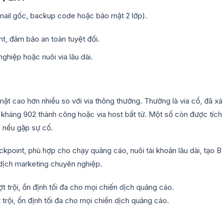
(email gốc, backup code hoặc bảo mật 2 lớp).
t, đảm bảo an toàn tuyệt đối.
hiệp hoặc nuôi via lâu dài.
mật cao hơn nhiều so với via thông thường. Thường là via cổ, đã x
kháng 902 thành công hoặc via host bất tử. Một số còn được tích
 nếu gặp sự cố.
ckpoint, phù hợp cho chạy quảng cáo, nuôi tài khoản lâu dài, tạo 
dịch marketing chuyên nghiệp.
rội, ổn định tối đa cho mọi chiến dịch quảng cáo.