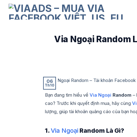
Skip
to
content
Via Ngoại Random L
06
Th10
Bạn đang tìm hiểu về
Via Ngoại
Random
– 
cao? Trước khi quyết định mua, hãy cùng
Vi
lượng, giúp tài khoản quảng cáo của bạn hoạ
1.
Via Ngoại
Random Là Gì?