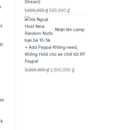
Stream)
4,000,000 ₫.
P
Giá
Giá
1,000,000
₫
500,000
₫
gốc
hiện
là:
tại
ệt
Nhận lên camp
1,000,000 ₫.
là:
500,000 ₫.
ức
+ Add Paypal Không need,
Không Hold cho ae chơi tút RF
Paypal
Giá
Giá
3,000,000
₫
2,500,000
₫
gốc
hiện
là:
tại
3,000,000 ₫.
là:
2,500,000 ₫.
ao
hả