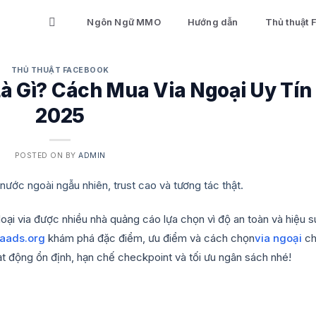
Ngôn Ngữ MMO
Hướng dẫn
Thủ thuật
THỦ THUẬT FACEBOOK
à Gì? Cách Mua Via Ngoại Uy Tín
2025
POSTED ON
BY
ADMIN
loại via được nhiều nhà quảng cáo lựa chọn vì độ an toàn và hiệu s
aads.org
khám phá đặc điểm, ưu điểm và cách chọn
via ngoại
ch
t động ổn định, hạn chế checkpoint và tối ưu ngân sách nhé!