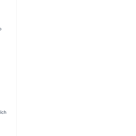
o
ích