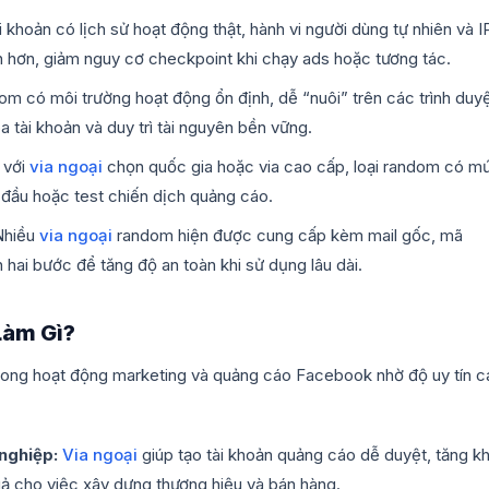
i khoản có lịch sử hoạt động thật, hành vi người dùng tự nhiên và I
n hơn, giảm nguy cơ checkpoint khi chạy ads hoặc tương tác.
m có môi trường hoạt động ổn định, dễ “nuôi” trên các trình duy
 tài khoản và duy trì tài nguyên bền vững.
 với
via ngoại
chọn quốc gia hoặc via cao cấp, loại random có m
đầu hoặc test chiến dịch quảng cáo.
Nhiều
via ngoại
random hiện được cung cấp kèm mail gốc, mã
hai bước để tăng độ an toàn khi sử dụng lâu dài.
àm Gì?
ong hoạt động marketing và quảng cáo Facebook nhờ độ uy tín c
nghiệp:
Via ngoại
giúp tạo tài khoản quảng cáo dễ duyệt, tăng k
quả cho việc xây dựng thương hiệu và bán hàng.