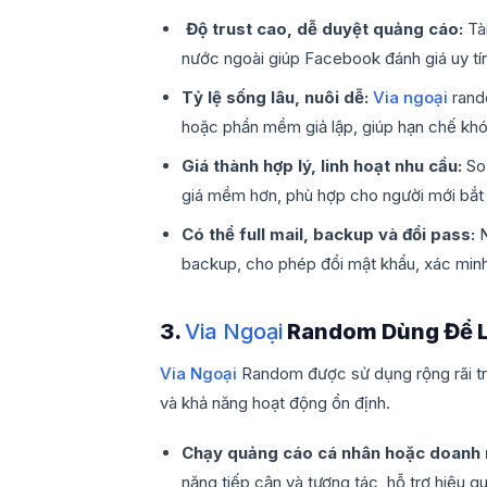
Độ trust cao, dễ duyệt quảng cáo:
Tà
nước ngoài giúp Facebook đánh giá uy tí
Tỷ lệ sống lâu, nuôi dễ:
Via ngoại
rando
hoặc phần mềm giả lập, giúp hạn chế khóa
Giá thành hợp lý, linh hoạt nhu cầu:
So
giá mềm hơn, phù hợp cho người mới bắt 
Có thể full mail, backup và đổi pass:
backup, cho phép đổi mật khẩu, xác minh 
3.
Via Ngoại
Random Dùng Để L
Via Ngoại
Random được sử dụng rộng rãi tr
và khả năng hoạt động ổn định.
Chạy quảng cáo cá nhân hoặc doanh 
năng tiếp cận và tương tác, hỗ trợ hiệu 