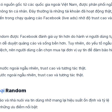
có nguồn gốc từ các quốc gia ngoài Việt Nam, được phân phối ng
ông tin cá nhân. Đây thường là những tài khoản đã hoạt động thật
iến trong chạy quảng cáo Facebook (live ads) nhờ độ trust cao và
ndom được Facebook đánh giá uy tín hơn do hành vi người dùng t
khoản dễ duyệt quảng cáo và sống bền hơn. Tuy nhiên, do yếu tố ngẫu
 lệch, nên người dùng cần chọn mua tại đơn vị uy tín để đảm bảo h
 ngoài ngẫu nhiên, trust cao và tương tác thật.
ại
Random
à nhà nuôi via tin dùng nhờ mang lại hiệu suất ổn định và tỷ lệ
 những ưu điểm nổi bật: