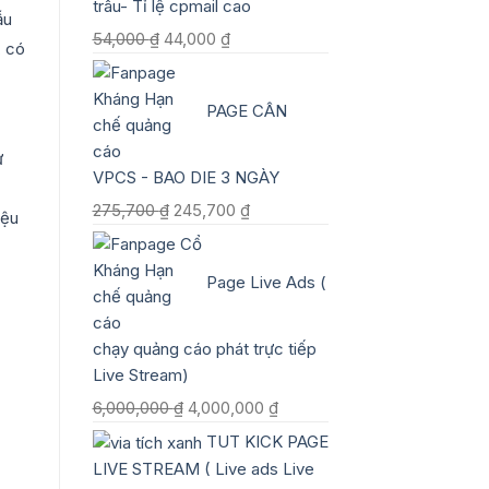
trâu- Tỉ lệ cpmail cao
ẫu
Giá
Giá
54,000
₫
44,000
₫
, có
gốc
hiện
là:
tại
PAGE CÂN
54,000 ₫.
là:
44,000 ₫.
ự
VPCS - BAO DIE 3 NGÀY
Giá
Giá
275,700
₫
245,700
₫
iệu
gốc
hiện
là:
tại
Page Live Ads (
275,700 ₫.
là:
245,700 ₫.
chạy quảng cáo phát trực tiếp
Live Stream)
Giá
Giá
6,000,000
₫
4,000,000
₫
gốc
hiện
TUT KICK PAGE
là:
tại
LIVE STREAM ( Live ads Live
6,000,000 ₫.
là: