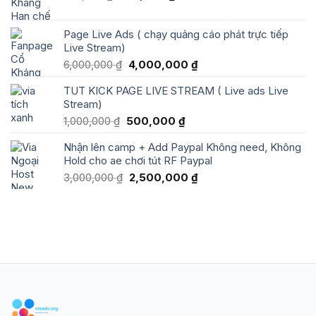
44,000 ₫.
gốc
hiện
là:
tại
Page Live Ads ( chạy quảng cáo phát trực tiếp
275,700 ₫.
là:
Live Stream)
245,700 ₫.
Giá
Giá
6,000,000
₫
4,000,000
₫
gốc
hiện
TUT KICK PAGE LIVE STREAM ( Live ads Live
là:
tại
Stream)
6,000,000 ₫.
là:
4,000,000 ₫.
Giá
Giá
1,000,000
₫
500,000
₫
gốc
hiện
Nhận lên camp + Add Paypal Không need, Không
là:
tại
Hold cho ae chơi tút RF Paypal
1,000,000 ₫.
là:
500,000 ₫.
Giá
Giá
3,000,000
₫
2,500,000
₫
gốc
hiện
là:
tại
3,000,000 ₫.
là:
2,500,000 ₫.