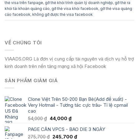
thẻ visa trên fanpage
,
gỡ thẻ khỏi trình quản lý doanh nghiệp
,
gỡ thẻ ra
khỏi tài khoản quảng cáo
,
gỡ thẻ visa khỏi facebook
,
gỡ thẻ visa quảng
cáo facebook
,
không gỡ được thẻ visa facebook
VỀ CHÚNG TÔI
VIAADS.ORG Là đơn vị cung cấp tài nguyên và dịch vụ hỗ trợ
kinh doanh trên nền tảng mạng xã hội Facebook
SẢN PHẨM GIẢM GIÁ
Clone Việt Trên 50-200 Bạn Bè(Add đề xuất) -
Very Hotmail - Tương tác cực trâu- Tỉ lệ cpmail
cao
Giá
Giá
54,000
₫
44,000
₫
gốc
hiện
PAGE CÂN VPCS - BAO DIE 3 NGÀY
là:
tại
54,000 ₫.
là:
Giá
Giá
275,700
₫
245,700
₫