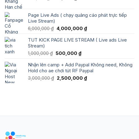
44,000 ₫.
gốc
hiện
là:
tại
Page Live Ads ( chạy quảng cáo phát trực tiếp
275,700 ₫.
là:
Live Stream)
245,700 ₫.
Giá
Giá
6,000,000
₫
4,000,000
₫
gốc
hiện
TUT KICK PAGE LIVE STREAM ( Live ads Live
là:
tại
Stream)
6,000,000 ₫.
là:
4,000,000 ₫.
Giá
Giá
1,000,000
₫
500,000
₫
gốc
hiện
Nhận lên camp + Add Paypal Không need, Không
là:
tại
Hold cho ae chơi tút RF Paypal
1,000,000 ₫.
là:
500,000 ₫.
Giá
Giá
3,000,000
₫
2,500,000
₫
gốc
hiện
là:
tại
3,000,000 ₫.
là:
2,500,000 ₫.