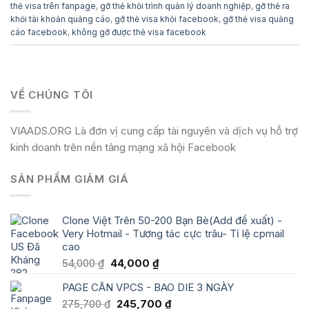
thẻ visa trên fanpage
,
gỡ thẻ khỏi trình quản lý doanh nghiệp
,
gỡ thẻ ra
khỏi tài khoản quảng cáo
,
gỡ thẻ visa khỏi facebook
,
gỡ thẻ visa quảng
cáo facebook
,
không gỡ được thẻ visa facebook
VỀ CHÚNG TÔI
VIAADS.ORG Là đơn vị cung cấp tài nguyên và dịch vụ hỗ trợ
kinh doanh trên nền tảng mạng xã hội Facebook
SẢN PHẨM GIẢM GIÁ
Clone Việt Trên 50-200 Bạn Bè(Add đề xuất) -
Very Hotmail - Tương tác cực trâu- Tỉ lệ cpmail
cao
Giá
Giá
54,000
₫
44,000
₫
gốc
hiện
PAGE CÂN VPCS - BAO DIE 3 NGÀY
là:
tại
54,000 ₫.
là:
Giá
Giá
275,700
₫
245,700
₫